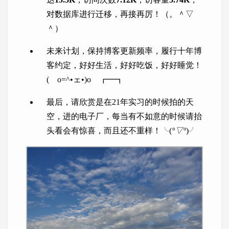
对数据库进行迁移，再接再厉！（。＾▽
＾）
未来计划，保持博客更新频率，履行十年博
客约定，好好生活，好好吃饭，好好睡觉！
( o=^•ェ•)o ┏━┓
最后，请欣赏是在21年实习的时候拍的天
空，进的电子厂，每当有不如意的时候请抬
头看会有惊喜，而且还不重样！╰(
°▽°
)╯