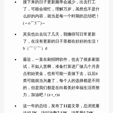
接下来的日子更新频率会减少，出去打工
了，可能会很忙，理解万岁，虽然也不是什
么好的内容，就当是每一个时期的总结吧！
(～o￣3￣)～
其实也出去玩了几天，我懒得写日常更新
了，在没有更新的日子里都在好好的生活！
b（￣▽￣）d
最近，一直在刷招聘软件，也去了很多家面
试，不如人意啊，准备打算进厂做几个月弄
点初始资金，也有可能一直做下去，以后it
类可能就当兴趣了，每个人的选择都是不同
的，但是我们都是在向着美好幸福生活而努
力，加油吧！(ง •_•)ง
这一年的总结，发布了
11
篇文章，总浏览量
达
15.5K
，访问次数
7.12K
，访客量
5.74K
，