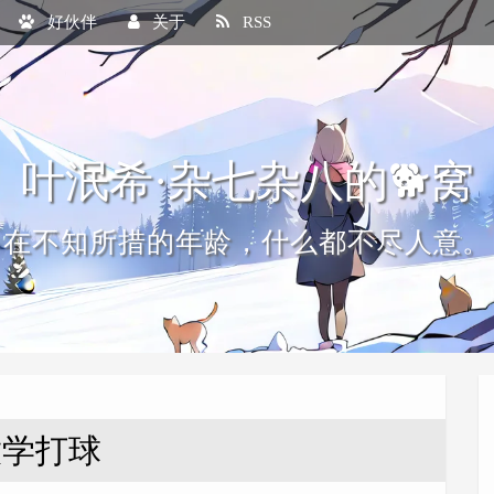
好伙伴
关于
RSS
叶泯希·杂七杂八的🐕窝
在不知所措的年龄，什么都不尽人意。
放学打球