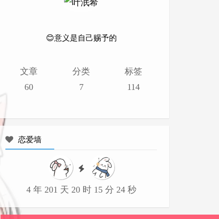
😊意义是自己赐予的
文章
分类
标签
60
7
114
恋爱墙
4 年 201 天 20 时 15 分 25 秒