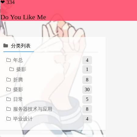
❤ 334
Do You Like Me
分类列表
年总
4
摄影
1
折腾
8
摄影
30
日常
5
服务器技术与应用
8
毕业设计
4