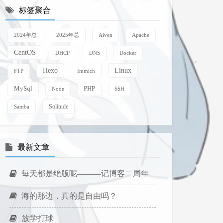
标签聚合
2024年总
2025年总
Aiven
Apache
CentOS
DHCP
DNS
Docker
Linux
Hexo
FTP
Immich
MySql
PHP
Node
SSH
Samba
Solitude
最新文章
每天都是绝版呢———记博客二周年
海的那边，真的是自由吗？
放学打球