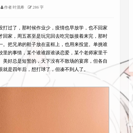
作者
叶泯希
286 字
没打过了，那时候作业少，疫情也早放学，也不回家
才回家，周五甚至是玩完回去吃完饭接着来完，那时
一。把兄弟的鞋子放在蓝框上，也用来投篮。单挑谁
校里的事情，某个谁谁跟谁谈恋爱，某个老师家里干
。美好总是短暂的，天下没有不散场的宴席，但各自
眼就是四年后，想打球了，但凑不到人了。