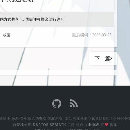
东 2022-03-01
同方式共享 4.0 国际许可协议
进行许可
,
最后编辑：2026-03-25
校园
下一篇
2026 叶泯希·杂七杂八的🐕窝 版权所有.
本站已在风雨中飘摇
818天23小时00分
自豪地使用
KRATOS:REBIRTH
主题
站点由
叶泯希
用
搭建